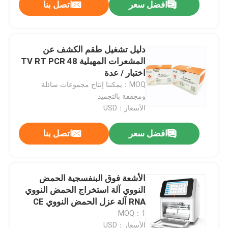
افضل سعر
اتصل بنا
دليل تشغيل طقم الكشف عن
المشعرات المهبلية TV RT PCR 48
اختبار / عدة
MOQ：يمكننا إنتاج مجموعات سائلة
ومجففة بالتجميد
الأسعار：USD
افضل سعر
اتصل بنا
مسكن
الأشعة فوق البنفسجية الحمض
النووي آلة استخراج الحمض النووي
منتجات
RNA آلة عزل الحمض النووي CE
MOQ：1
أشرطة فيديو
الأسعار：USD