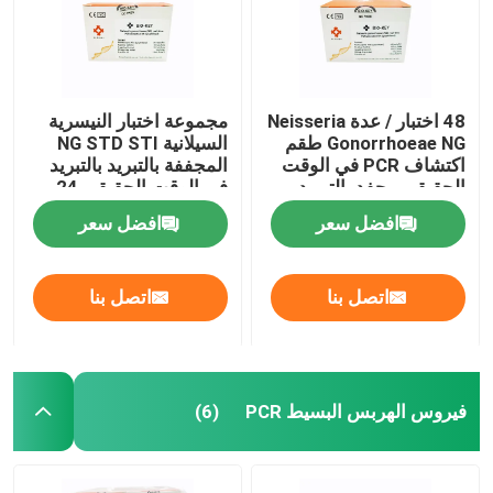
48 اختبار / عدة Neisseria
مجموعة اختبار النيسرية
Gonorrhoeae NG طقم
السيلانية NG STD STI
اكتشاف PCR في الوقت
المجففة بالتبريد بالتبريد
الحقيقي مجفد بالتبريد
في الوقت الحقيقي 24
اختبار / مجموعة
افضل سعر
افضل سعر
اتصل بنا
اتصل بنا
فيروس الهربس البسيط PCR
(6)