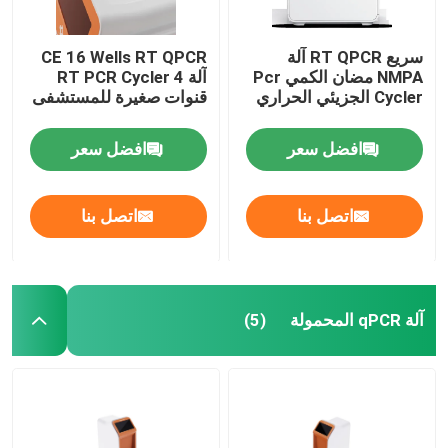
طقم اختبار الجهاز الهضمي
سريع RT QPCR آلة
CE 16 Wells RT QPCR
NMPA مضان الكمي Pcr
آلة RT PCR Cycler 4
Cycler الجزيئي الحراري
قنوات صغيرة للمستشفى
طقم اختبار تربية الأحياء المائية
افضل سعر
افضل سعر
طقم اختبار الخنازير
اتصل بنا
اتصل بنا
عدة اختبار الكلاب الكلب
طقم اختبار القطط القطط
آلة qPCR المحمولة
(5)
اختبار الأمراض التي تنقلها الحشرات
آلة استخراج الحمض النووي