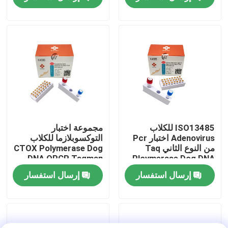
عرض الواقع الافتراضي
معلومات عنا
جولة في المعمل
مراقبة الجودة
ISO13485 للكلاب
مجموعة اختبار
Adenovirus اختبار Pcr
التوكسوبلازما للكلاب
من النوع الثاني Taq
CTOX Polymerase Dog
اتصل بنا
DNA QPCR Taqman
Ploymerase Dog DNA
Probe
Test Kit
إرسال استفسار
إرسال استفسار
أخبار
حالات