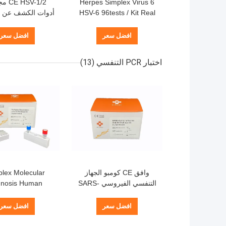
Herpes Simplex Virus 6
SV-1/2
HSV-6 96tests / Kit Real
Time PCR Detection Kit
الوقت الحقيقي ا
مجفف بالتجميد
بالتبريد 24 اختبار / مجموعة
افضل سعر
افضل سعر
اختبار PCR التنفسي
(13)
وافق CE كومبو الجهاز
plex Molecular
التنفسي الفيروسي SARS-
gnosis Human
iratory System
CoV-2 Influenza A B
 Time PCR Kit)
Virus PCR Test Freeze
افضل سعر
افضل سعر
Dried Powder
مجففة بالتبر