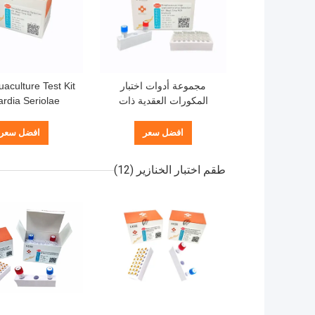
مجموعة أدوات اختبار
aculture Test Kit
المكورات العقدية ذات
rdia Seriolae
المسبار الفلوري Ct38 PCR
مجموعة الكشف
الأحماض النووية ف
افضل سعر
افضل سعر
الحقيقي
طقم اختبار الخنازير
(12)