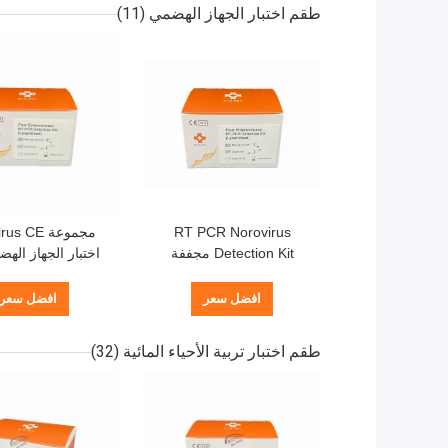
طقم اختبار الجهاز الهضمي
(11)
RT PCR Norovirus
مجموعة  CE
Detection Kit مجففة
بالتبريد اختبار فيروس الروتا
مسبار الإسفار
أربعة فيروسات 
افضل سعر
افضل سعر
طقم اختبار تربية الأحياء المائية
(32)