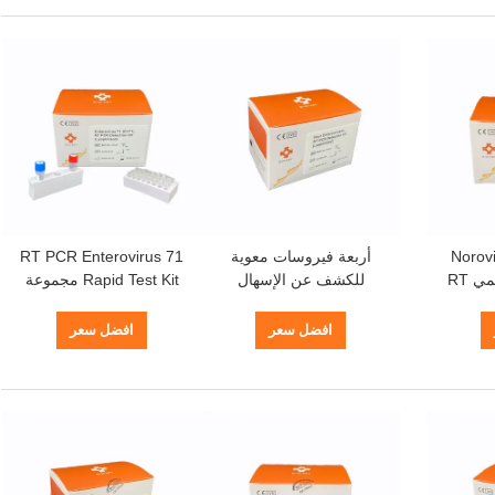
Norovirus
أربعة فيروسات معوية
RT PCR Enterovirus 71
اختبار الجهاز الهضمي RT
للكشف عن الإسهال
Rapid Test Kit مجموعة
QPCR Kit TaqMan مسبار
البشري ، مسبار متعدد
أدوات الكشف عن الحمض
معوية
سريع RT PCR Taqman
النووي المجففة بالتبريد
افضل سعر
افضل سعر