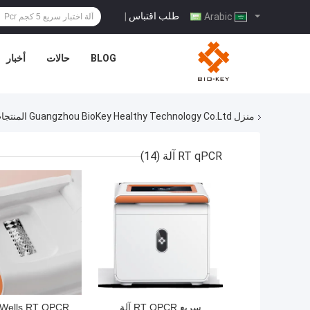
طلب اقتباس
|
Arabic
BLOG
حالات
أخبار
منزل
Guangzhou BioKey Healthy Technology Co.Ltd المنتجات عبر الإنترنت
RT qPCR آلة
(14)
سريع RT QPCR آلة
 Wells RT QPCR