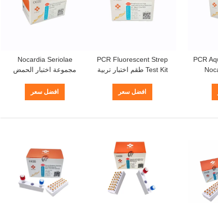
Nocardia Seriolae
PCR Fluorescent Strep
PCR Aqu
Noca
Test Kit طقم اختبار تربية
مجموعة اختبار الحمض
 عن
الأحياء المائية Iniae
النووي Biokey Multiplex
ي الوقت
Septicemia Virus
Real Time PCR Kit
افضل سعر
افضل سعر