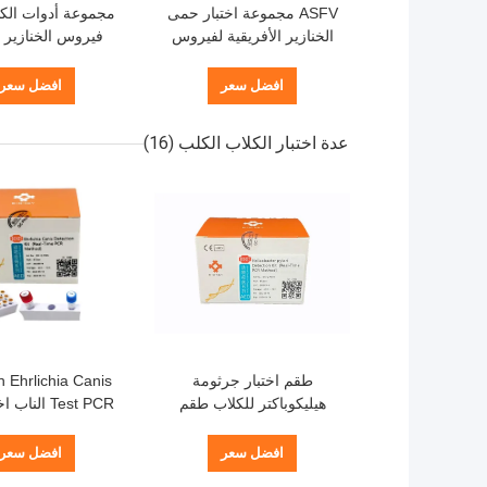
ASFV مجموعة اختبار حمى
مجموعة أدوات ال
الخنازير الأفريقية لفيروس
فيروس الخنازير ا
الخنازير PCR Taqman
للخنازير NA
r Taqman Kit
Polymerase Probe Test
افضل سعر
افضل سعر
عدة اختبار الكلاب الكلب
(16)
طقم اختبار جرثومة
 Ehrlichia Canis
هيليكوباكتر للكلاب طقم
Test PCR النا
فحص الحمض النووي
تضخيم الحمض ال
للكشف عن البكتيريا PCR
افضل سعر
افضل سعر
مسبار الفلورسنت