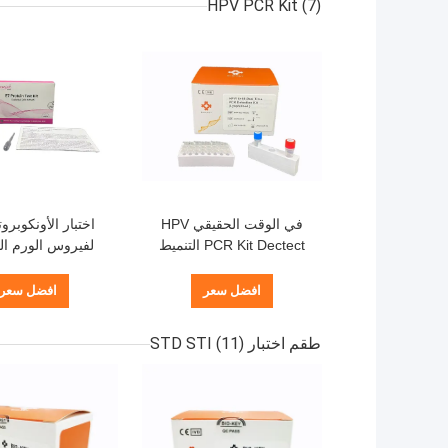
HPV PCR Kit
(7)
في الوقت الحقيقي HPV
PCR Kit Dectect التنميط
لفيروس الورم ال
الجيني عالي المخاطر HPV
البشري للكشف
Virus Taqman Probe
سرطان عنق الرحم 
افضل سعر
افضل سعر
Assay
في 15 دقيقة، و
ذاتي، والكشف الم
طقم اختبار STD STI
(11)
بروتينات خلايا ا