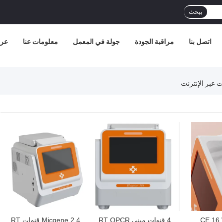
يبحث
اتصل بنا
مراقبة الجودة
جولة في المعمل
معلومات عنا
عرض
CE 16
4 قنوات ميني RT QPCR
Micgene 2 4 قنوات RT