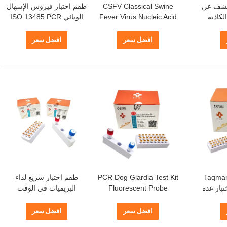
كشف عن
CSFV Classical Swine
طقم اختبار فيروس الإسهال
لكاذبة
Fever Virus Nucleic Acid
الوبائي ISO 13485 PCR
PRV GB D
Detection Kit Taqman Pcr
للكشف السريع
Kit
Qpc
افضل سعر
افضل سعر
Taqman
PCR Dog Giardia Test Kit
طقم اختبار سريع لداء
ب اختبار عدة
Fluorescent Probe
البريميات في الوقت
نووي
Canine Dog Test Kit
الحقيقي طقم اختبار
حمض نووي
Taqman Probe
افضل سعر
افضل سعر
Toxoplasma