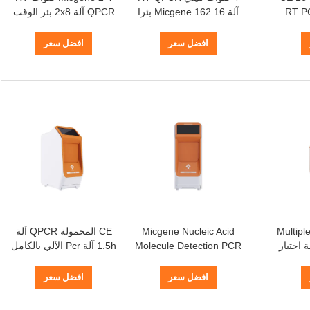
RT PCR
آلة Micgene 162 16 بئرا
QPCR آلة 2x8 بئر الوقت
مستشفى
المحمولة RT آلة PCR
الحقيقي محلل Pcr
افضل سعر
افضل سعر
Multip
Micgene Nucleic Acid
CE المحمولة QPCR آلة
R آلة 5KG آلة اختبار
Molecule Detection PCR
1.5h آلة Pcr الآلي بالكامل
Analyzer Microvalve Rt
تجنب التلوث
Pcr المعدات
افضل سعر
افضل سعر