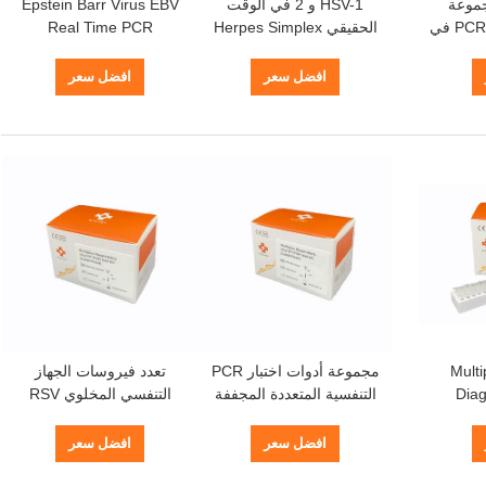
CE H مجموعة
HSV-1 و 2 في الوقت
Epstein Barr Virus EBV
أدوات الكشف عن PCR في
الحقيقي Herpes Simplex
Real Time PCR
لمجففة
Virus PCR المجففة بالتبريد
Detection Kit مجفف
96 اختبار / مجموعة
بالتجميد 96 اختبار / مجموعة
افضل سعر
افضل سعر
Multi
مجموعة أدوات اختبار PCR
تعدد فيروسات الجهاز
Dia
التنفسية المتعددة المجففة
التنفسي المخلوي RSV
Resp
بالتبريد الفلورية Taqman
Streptococcus
Pneumoniae Adenovirus
Probe Pcr Detection Kit
(Real
افضل سعر
افضل سعر
يد
PCR Test