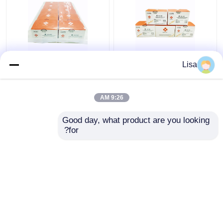
في الوقت الحقيقي HSV-
HSV-1 و 2 في الوقت
Lisa
6 Herpes Simplex Virus
الحقيقي Herpes
PCR المجففة بالتبريد 24
Simplex Virus PCR
اختبار / مجموعة
المجففة بالتبريد 96 اختبار
9:26 AM
/ مجموعة
افضل سعر
افضل سعر
Good day, what product are you looking 
for?
اتصل بنا
اتصل بنا
عرض المزيد
منزل
حول نا
اتصل بنا
Desktop Site