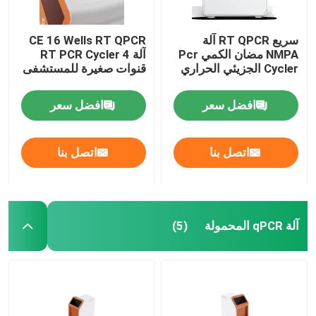
طقم اختبار الجهاز الهضمي
سريع RT QPCR آلة
CE 16 Wells RT QPCR
NMPA مضان الكمي Pcr
آلة RT PCR Cycler 4
Cycler الجزيئي الحراري
قنوات صغيرة للمستشفى
طقم اختبار تربية الأحياء المائية
افضل سعر
افضل سعر
طقم اختبار الخنازير
اتصل بنا
اتصل بنا
عدة اختبار الكلاب الكلب
طقم اختبار القطط القطط
آلة qPCR المحمولة
(5)
اختبار الأمراض التي تنقلها الحشرات
آلة استخراج الحمض النووي