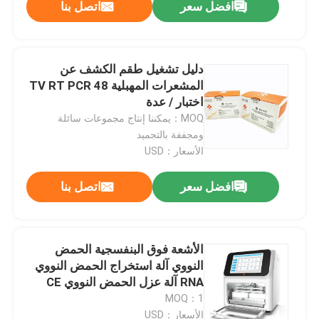
افضل سعر
اتصل بنا
دليل تشغيل طقم الكشف عن
المشعرات المهبلية TV RT PCR 48
اختبار / عدة
MOQ：يمكننا إنتاج مجموعات سائلة
ومجففة بالتجميد
الأسعار：USD
افضل سعر
اتصل بنا
مسكن
الأشعة فوق البنفسجية الحمض
النووي آلة استخراج الحمض النووي
منتجات
RNA آلة عزل الحمض النووي CE
MOQ：1
أشرطة فيديو
الأسعار：USD