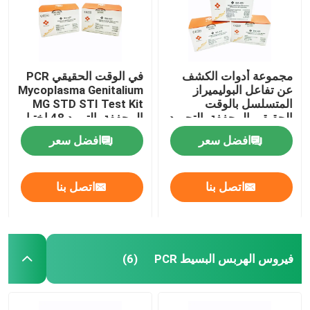
مجموعة أدوات الكشف
في الوقت الحقيقي PCR
عن تفاعل البوليميراز
Mycoplasma Genitalium
المتسلسل بالوقت
MG STD STI Test Kit
الحقيقي المجففة بالتجميد
المجففة بالتبريد 48 اختبار
النيسرية السيلانية NG 96
/ مجموعة
افضل سعر
افضل سعر
اختبار / مجموعة
اتصل بنا
اتصل بنا
فيروس الهربس البسيط PCR
(6)