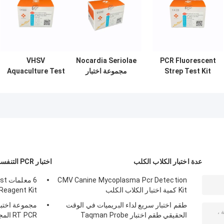
VHSV
Nocardia Seriolae
PCR Fluorescent
Strep Test Kit
مجموعة اختبار
Aquaculture Test
طقم اختبار تربية
الحمض النووي
Kit الفيروسي
الأحياء المائية Iniae
Biokey Multiplex
النزفي تسمم الدم
Septicemia Virus
Real Time PCR Kit
اختبار PCR
عدة اختبار الكلاب الكلب
اختبار PCR التنفسي
CMV Canine Mycoplasma Pcr Detection
6 م
Kit كمية اختبار الكلاب الكلب
Reagent Kit
طقم اختبار سريع لداء البريميات في الوقت
الحقيقي طقم اختبار Taqman Probe
RT PCR