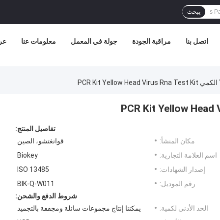
يبحث
اتصل بنا
مراقبة الجودة
جولة في المعمل
معلومات عنا
عر
P
تفاصيل المنتج:
مكان المنشأ:
قوانغتشو، الصين
اسم العلامة التجارية:
Biokey
إصدار الشهادات:
ISO 13485
رقم الموديل:
BIK-Q-W011
شروط الدفع والشحن:
الحد الأدنى لكمية:
يمكننا إنتاج مجموعات سائلة ومجففة بالتجميد