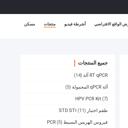
ض الواقع الافتراضي
أشرطة فيديو
منتجات
مسكن
جميع المنتجات
RT qPCR آلة
(14)
آلة qPCR المحمولة
(5)
HPV PCR Kit
(7)
طقم اختبار STD STI
(11)
فيروس الهربس البسيط PCR
(5)