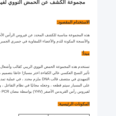
الاستخدام المقصود:
والأنسجة المكونة للدم والأعضاء اللمفاوية في جمبري الجمبر
مبدأ:
تستخدم هذه المجموعة الحمض النووي الريبي كقالب وأشعال ك
تأثير النسخ العكسي عالي الكفاءة.اختر مسبارًا خاصًا بتصم
لفيروس رأس القريدس الأصفر (YHV) بواسطة مضان PCR في نظام تفاعل مغلق تمامًا.
المكونات الرئيسية: