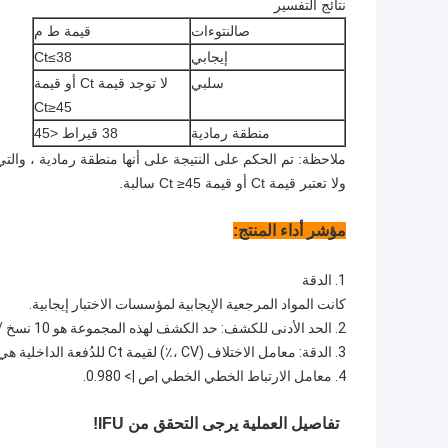
نتائج التفسير
ص
النتوءات
قيمة ط م
إيجابي
Ct≤38
سلبي
لا توجد قيمة Ct أو قيمة
Ct≥45
منطقة رمادية
38 قيراط <45
ولا تعتبر قيمة Ct أو قيمة Ct ≥45 سالبة.
مؤشر أداء المنتج:
1. الدقة
كانت المواد المرجعية الإيجابية لمؤسسات الاختبار إيجابية.
2. الحد الأدنى للكشف: حد الكشف لهذه المجموعة هو 10 نسخ / ميكرولتر.
3. الدقة: معامل الاختلاف (CV ،٪) لقيمة Ct للدُفعة الداخلية هي ≤5٪.
4. معامل الارتباط الخطي الخطي |ص |> 0.980.
تفاصيل العملية يرجى التحقق من IFU!