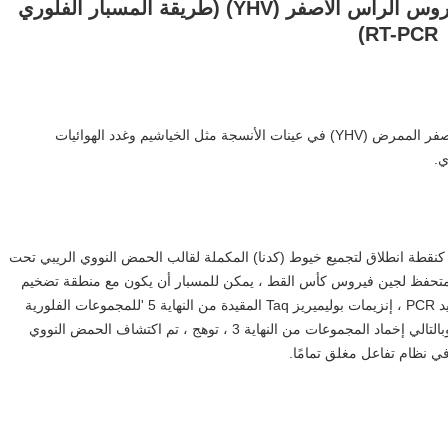
مجموعة الكشف عن الحمض النووي لفيروس الرأس الأصفر (YHV) (طريقة المسبار الفلوري
RT-PCR)
هذه المجموعة مناسبة للكشف المحدد عن فيروس الرأس الأصفر الممرض (YHV) في عينات الأنسجة مثل الخياشيم وغدد الهوائيات
ي.
نقطة انطلاق لتجميع خيوط (كدنا) المكملة لقالب الحمض النووي الريبي تحت
يم متحفظ لجين فيروس كأس القط ، يمكن للمسبار أن يكون مع منطقة تضخيم
التمهيدي في منتصف قالب DNA ملزم محدد ، في عملية تمديد PCR ، إنزيمات بوليميريز Taq المقيدة من النهاية 5 'للمجموعات الفلورية
على المسبار سيتم قطعه ، وجعله مجانيًا في نظام التفاعل ، وبالتالي إخماد المجموعات من النهاية 3 ، توهج ، تم اكتشاف الحمض النووي