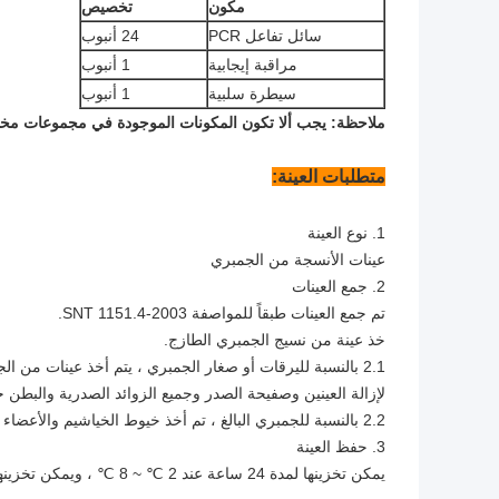
مكون
تخصيص
سائل تفاعل PCR
24 أنبوب
مراقبة إيجابية
1 أنبوب
سيطرة سلبية
1 أنبوب
ملاحظة: يجب ألا تكون المكونات الموجودة في مجموعات مختل
متطلبات العينة:
1. نوع العينة
عينات الأنسجة من الجمبري
2. جمع العينات
تم جمع العينات طبقاً للمواصفة SNT 1151.4-2003.
خذ عينة من نسيج الجمبري الطازج.
2.1 بالنسبة لليرقات أو صغار الجمبري ، يتم أخذ عينات من 
لإزالة العينين وصفيحة الصدر وجميع الزوائد الصدرية والبطن
2.2 بالنسبة للجمبري البالغ ، تم أخذ خيوط الخياشيم والأعضاء اللمفاوية أو الدملمف كعينات.
3. حفظ العينة
يمكن تخزينها لمدة 24 ساعة عند 2 ℃ ~ 8 ℃ ، ويمكن تخزينها لفترة طويلة عند -20 ℃.