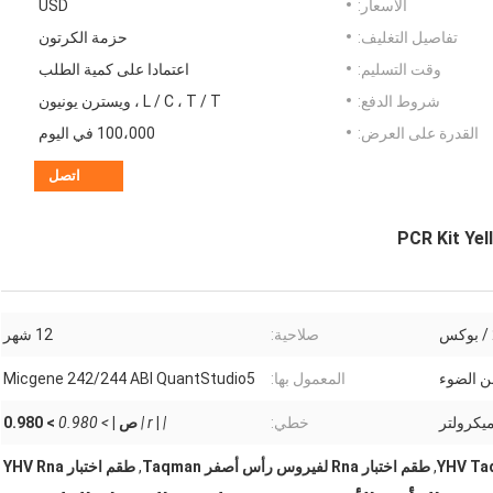
الأسعار:
USD
تفاصيل التغليف:
حزمة الكرتون
وقت التسليم:
اعتمادا على كمية الطلب
شروط الدفع:
L / C ، T / T ، ويسترن يونيون
القدرة على العرض:
100،000 في اليوم
اتصل
صلاحية:
12 شهر
المعمول بها:
Micgene 242/244 ABI QuantStudio5
خطي:
|
|
r |
ص |
> 0.980
> 0.980
YHV Taq
,
طقم اختبار Rna لفيروس رأس أصفر Taqman
,
طقم اختبار YHV Rna