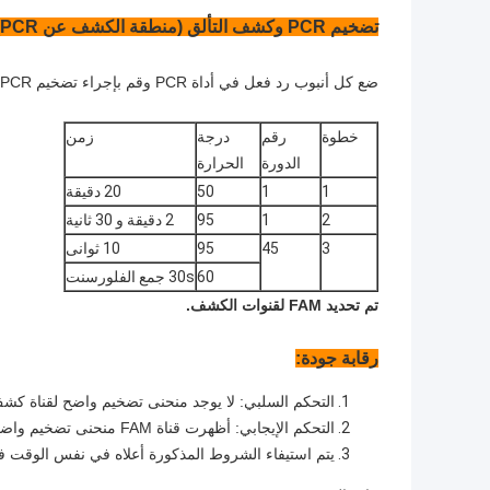
تضخيم PCR وكشف التألق (منطقة الكشف عن PCR):
ضع كل أنبوب رد فعل في أداة PCR وقم بإجراء تضخيم PCR وفقًا للإجراءات التالية:
خطوة
رقم
درجة
زمن
الدورة
الحرارة
1
1
50
20 دقيقة
2
1
95
2 دقيقة و 30 ثانية
3
45
95
10 ثوانى
60
30s جمع الفلورسنت
تم تحديد FAM لقنوات الكشف.
رقابة جودة:
التحكم السلبي: لا يوجد منحنى تضخيم واضح لقناة كشف FAM
التحكم الإيجابي: أظهرت قناة FAM منحنى تضخيم واضح ، قيمة Ct ≤30 ؛
يتم استيفاء الشروط المذكورة أعلاه في نفس الوقت في ن