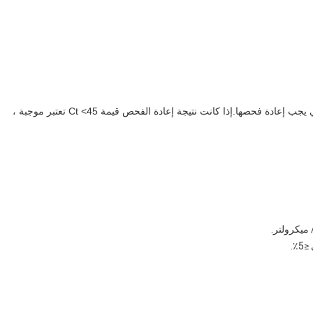
ملاحظة: تم الحكم على النتيجة على أنها منطقة رمادية ، والتي يجب إعادة فحصها.إذا كانت نتيجة إعادة الفحص قيمة Ct <45 تعتبر موجبة ،