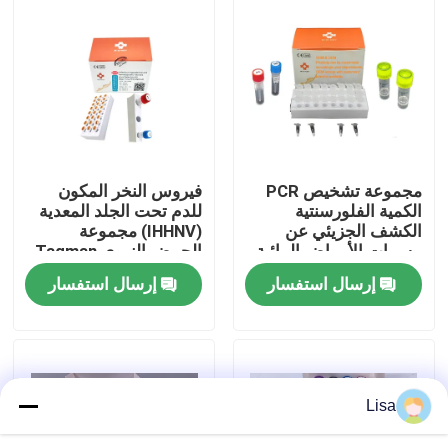
عرض الواقع الافتراضي
معلومات عنا
جولة في المعمل
مجموعة تشخيص PCR
فيروس النخر المكون
الكمية الفلورسنتية
للدم تحت الجلد المعدية
الكشف الجزيئي عن
(IHHNV) مجموعة
مراقبة الجودة
مسببات الأمراض المائية
الحمض النووي Taqman
48 اختبار/مجموعة
QPCR
إرسال استفسار
إرسال استفسار
تشخيص
اتصل بنا
أخبار
Lisa
حالات