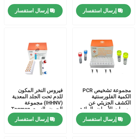
إرسال استفسار
إرسال استفسار
عرض الواقع الافتراضي
معلومات عنا
جولة في المعمل
مراقبة الجودة
مجموعة تشخيص PCR
فيروس النخر المكون
اتصل بنا
الكمية الفلورسنتية
للدم تحت الجلد المعدية
الكشف الجزيئي عن
(IHHNV) مجموعة
مسببات الأمراض المائية
الحمض النووي Taqman
48 اختبار/مجموعة
QPCR
أخبار
إرسال استفسار
إرسال استفسار
تشخيص
حالات