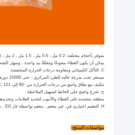
متوفر بأحجام مختلفة: 0.2 مل ، 0.5 مل ، 1.5 مل ، 2 مل ، 5 مل ، 7 مل ، 10 مل ، 15 مل ، 50 مل.
يمكن أن يكون الغطاء مفتوحًا ومغلقًا بيد واحدة ، وسهل التشغ
C. التآكل الكيميائي ومقاومة درجات الحرارة المنخفضة
مستقر تحت سرعة عالية للطرد المركزي ، حتى 15000 دورة في الدقيقة ، يمكن أن يضمن سلامة الموظفين.
تتكيف مع نطاق واسع من درجات الحرارة من -80 إلى 121 ℃ ، بدون تشويه
ح- تخرج واضح على الحائط لتسهيل الملاحظة
منطقة متجمدة على الغطاء والأنبوب لتحديد العلامات وتحديدها
H. التعقيم اختياري في: غير معقم ، معقم بواسطة غاز EO ، معقم بإشعاع جاما
مواصفات المنتج: