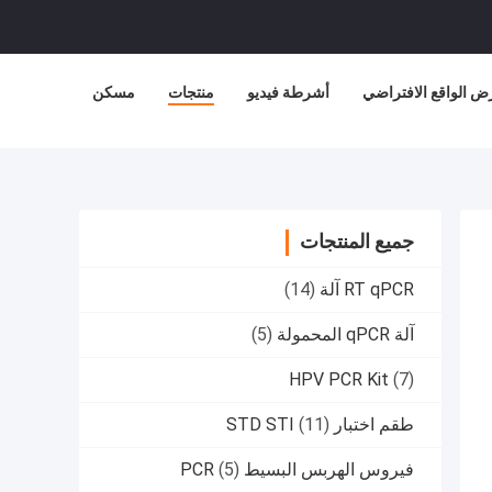
ض الواقع الافتراضي
أشرطة فيديو
منتجات
مسكن
جميع المنتجات
RT qPCR آلة
(14)
آلة qPCR المحمولة
(5)
HPV PCR Kit
(7)
طقم اختبار STD STI
(11)
فيروس الهربس البسيط PCR
(5)