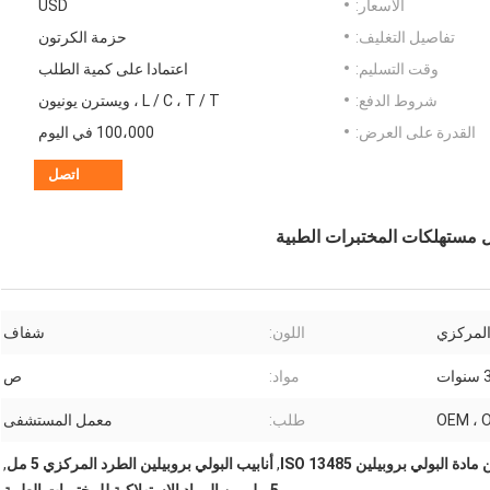
الأسعار:
USD
تفاصيل التغليف:
حزمة الكرتون
وقت التسليم:
اعتمادا على كمية الطلب
شروط الدفع:
L / C ، T / T ، ويسترن يونيون
القدرة على العرض:
100،000 في اليوم
اتصل
اللون:
شفاف
سنوات
مواد:
ص
OEM ، 
طلب:
معمل المستشفى
البولي بروبيلين ISO 13485
,
أنابيب البولي بروبيلين الطرد المركزي 5 مل
,