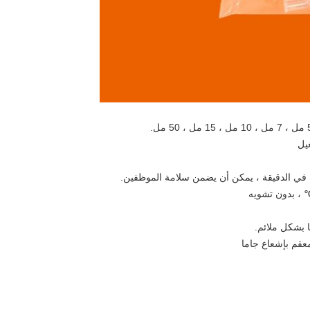
يل
 بشكل ملائم.