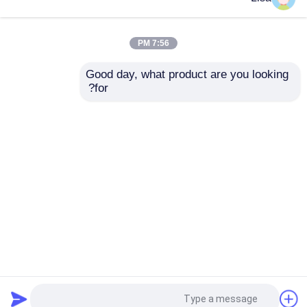
6 Herpes Simplex Virus
الحقيقي Herpes
PCR المجففة بالتبريد 24
Simplex Virus PCR
اختبار / مجموعة
المجففة بالتبريد 96 اختبار
7:56 PM
/ مجموعة
افضل سعر
افضل سعر
Good day, what product are you looking 
for?
اتصل بنا
اتصل بنا
عرض المزيد
منزل
حول نا
اتصل بنا
Desktop Site
خريطة الموقع
سياسة الخصوصية
جودة
RT qPCR آلة
مصنع الصين.Copyright © 2026
Guangzhou BioKey Healthy Technology Co.Ltd.