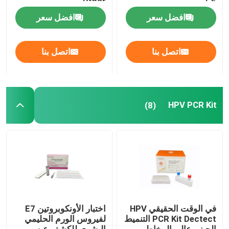
Rtpcr
CE
افضل سعر
افضل سعر
مدونات
اتصل بنا
اتصل بنا
RT qPCR آلة
آلة qPCR المحمولة
HPV PCR Kit
(8)
HPV PCR Kit
طقم اختبار STD STI
فيروس الهربس البسيط PCR
في الوقت الحقيقي HPV
اختبار الأونكوبروتين E7
PCR Kit Dectect التنميط
لفيروس الورم الحليمي
اختبار PCR التنفسي