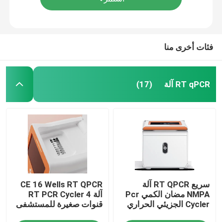
فئات أخرى منا
RT qPCR آلة
(17)
مسكن
سريع RT QPCR آلة
CE 16 Wells RT QPCR
منتجات
NMPA مضان الكمي Pcr
آلة RT PCR Cycler 4
Cycler الجزيئي الحراري
قنوات صغيرة للمستشفى
أشرطة فيديو