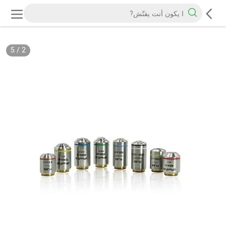
5
/
2