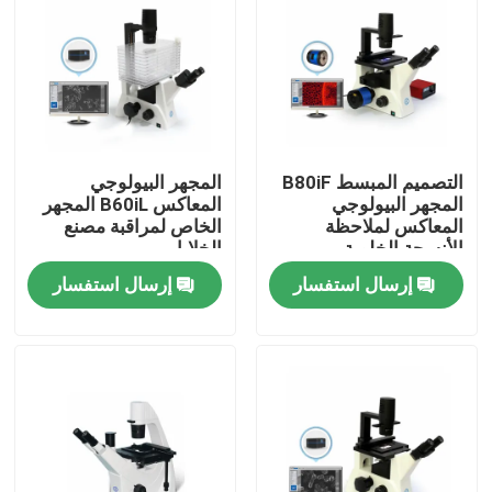
التصميم المبسط B80iF
المجهر البيولوجي
المجهر البيولوجي
المعاكس B60iL المجهر
المعاكس لملاحظة
الخاص لمراقبة مصنع
الأنسجة الخلوية
الخلايا
إرسال استفسار
إرسال استفسار
مسكن
منتجات
أشرطة فيديو