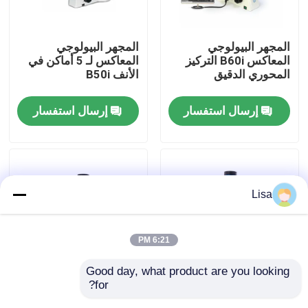
عرض الواقع الافتراضي
المجهر البيولوجي
المجهر البيولوجي
المعاكس B60i التركيز
المعاكس لـ 5 أماكن في
المحوري الدقيق
الأنف B50i
معلومات عنا
إرسال استفسار
إرسال استفسار
جولة في المعمل
مراقبة الجودة
Lisa
اتصل بنا
6:21 PM
أخبار
Good day, what product are you looking 
for?
المجهر البيولوجي
المجهر البيولوجي الراسخ
حالات
الفلوريسنتي القائم B60F
/ المجهر المكافئ الدقيق