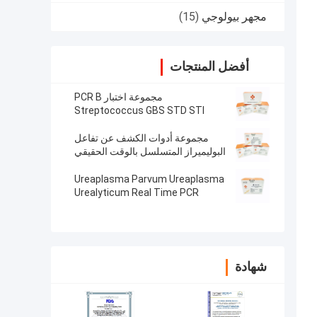
مجهر بيولوجي
(15)
أفضل المنتجات
مجموعة اختبار PCR B
Streptococcus GBS STD STI
مجموعة أدوات الكشف عن تفاعل
البوليميراز المتسلسل بالوقت الحقيقي
المجففة بالتجميد النيسرية السيلانية NG
96 اختبار / مجموعة
Ureaplasma Parvum Ureaplasma
Urealyticum Real Time PCR
Detection Kit مجففة بالتبريد
شهادة