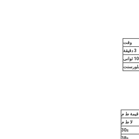
وقت
3 دقيقة
10 ثوانى
قيمة ط م
لا ط م
≤30
≤38