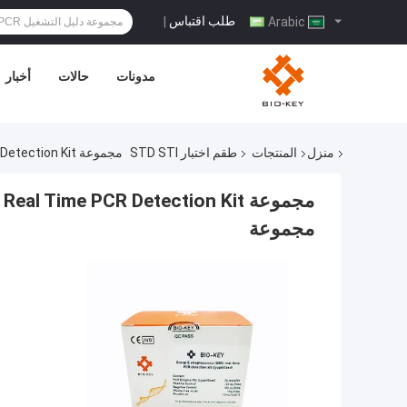
طلب اقتباس
|
Arabic
مدونات
حالات
أخبار
منزل
المنتجات
طقم اختبار STD STI
مجموعة B Streptococcus GBS Real Time PCR Detection Kit مجففة بالتبريد 24 اختبار / مجموعة
مجموعة