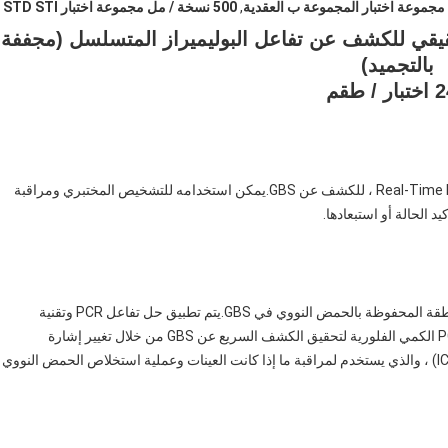
مجموعة اختبار المجموعة ب العقدية
,
500 نسخة / مل مجموعة اختبار STD STI
G) في الوقت الحقيقي للكشف عن تفاعل البوليميراز المتسلسل (مجففة
بالتجميد)
تستخدم هذه المجموعة ، التي تعتمد تقنية Real-Time PCR-Fluorescence ، للكشف عن GBS.يمكن استخدامه للتشخيص المختبري ومراقبة
تم تصميم البادئات المحددة ومجسات الفلورسنت المحددة للمنطقة المحفوظة بالحمض النووي في GBS.يتم تطبيق حل تفاعل PCR وتقنية
اكتشاف PCR الكمي الفلوري في الوقت الحقيقي على أداة PCR الكمي الفلورية لتحقيق الكشف السريع عن GBS من خلال تغيير إشارة
التألق.يحتوي نظام الكشف على جين التحكم الداخلي البشري (IC) ، والذي يستخدم لمراقبة ما إذا كانت العينات وعملية استخلاص الحمض النووي