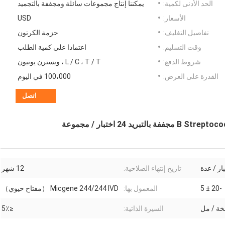
الحد الأدنى لكمية:
يمكننا إنتاج مجموعات سائلة ومجففة بالتجميد
الأسعار:
USD
تفاصيل التغليف:
حزمة الكرتون
وقت التسليم:
اعتمادا على كمية الطلب
شروط الدفع:
L / C ، T / T ، ويسترن يونيون
القدرة على العرض:
100،000 في اليوم
اتصل
تاريخ إنتهاء الصلاحية:
12 شهر
-20 ± 5
المعمول بها:
Micgene 244/244 IVD （مفتاح حيوي）
السيرة الذاتية:
≤5٪