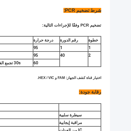
شرط تضخيم PCR:
تضخيم PCR وفقًا للإجراءات التالية:
خطوة
رقم الدورة
درجة حرارة
95
1
1
95
40
2
60
30s تجمع الفلورسنت
اختيار قناة كشف الجهاز: FAM و HEX / VIC.
رقابة جودة:
سيطرة سلبية
مراقبة إيجابية
IC من العينات