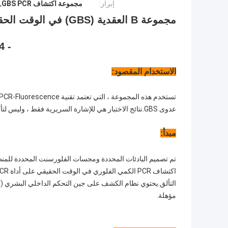
إبراز:
مجموعة اكتشاف GBS PCR
,
مجموعة B العقدية (BS
- 24 اختبار / طقم
الاستخدام المقصود:
عدوى GBS.نتائج الاختبار هي للإشارة السريرية فقط ، وليس لتأكيد الحالة أو استبعادها.
مبدأ:
مؤهلة.