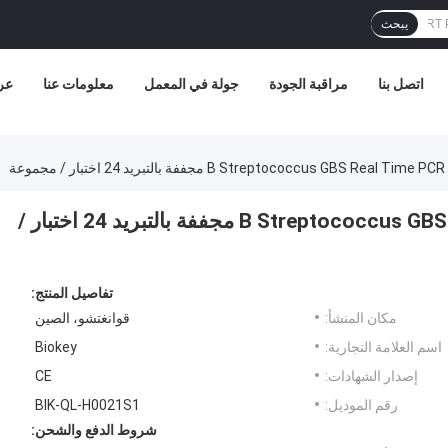
يبحث
اتصل بنا
مراقبة الجودة
جولة في المعمل
معلومات عنا
عر
مجموعة B Streptococcus GBS Real Time PCR Detection Kit مجففة بالتبريد 24 اختبار /
تفاصيل المنتج:
مكان المنشأ:
قوانغتشو، الصين
اسم العلامة التجارية:
Biokey
إصدار الشهادات:
CE
رقم الموديل:
BIK-QL-H0021S1
شروط الدفع والشحن: