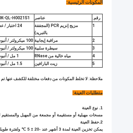
المكونات الرئيسية:
رقم.
عناصر
IK-QL-H0021S1
1
مزيج إنزيم PCR (المجففة
24 اختبار / عدة
بالتبريد)
2
مراقبة إيجابية
100 ميكرولتر / أنبوب
3
سيطرة سلبية
100 ميكرولتر / أنبوب
4
مياه خالية من RNase
1 مل / أنبوب
5
زيت البارافين
1.5 مل / أنبوب
ملاحظة: لا تخلط المكونات من دفعات مختلفة للكشف عنها.تم إنشاء التحكم الإيجابي لـ GBS والرقابة 
متطلبات العينة:
1. نوع العينة
مسحات مهبلية أو مستقيمة أو مجمعة من المهبل والمستقيم ل
2.
حفظ العينة
يمكن تخزين العينة لمدة 3 أشهر عند -20 ± 5 ℃ ولفترة طويلة أقل من -70 ℃