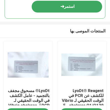
استمر
المنتجات الموصى بها
مسكن
LyoDt® Reagent
LyoDt® مسحوق مجفف
منتجات
للكشف عن PCR في
بالتجميد - عامل الكشف
الوقت الحقيقي لـ Vibrio
في الوقت الحقيقي لـ
cholerae O1/O139 - لا
PCR لـ Vibrio cholerae
أشرطة فيديو