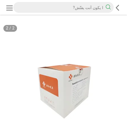
2
/
2