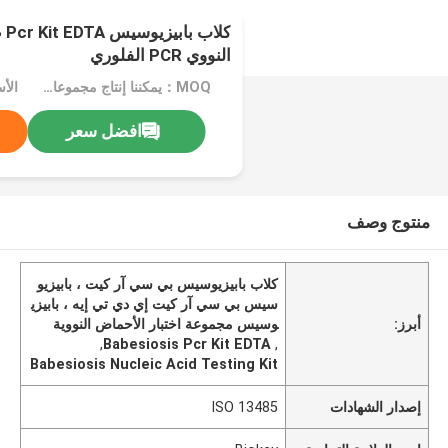
كل
النووي PCR الفلوري
MOQ：يمكننا إنتاج مجموعات سائلة ومجففة بالتجميد
الأس
افضل سعر
منتوج وصف
كلاب بابيزيوسيس بي سي آر كيت ، بابيزيو
سيس بي سي آر كيت إي دي تي إيه ، بابيزي
أبرز:
وسيس مجموعة اختبار الأحماض النووية
,
Babesiosis Pcr Kit EDTA
,
Babesiosis Nucleic Acid Testing Kit
إصدار الشهادات
ISO 13485