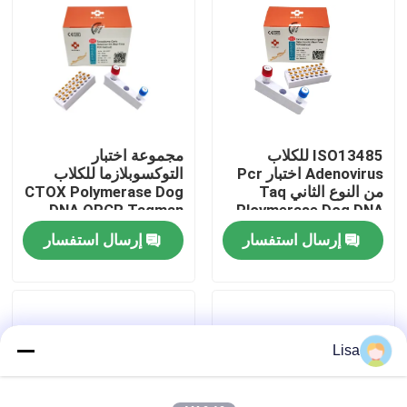
عرض الواقع الافتراضي
معلومات عنا
ISO13485 للكلاب
مجموعة اختبار
جولة في المعمل
Adenovirus اختبار Pcr
التوكسوبلازما للكلاب
من النوع الثاني Taq
CTOX Polymerase Dog
DNA QPCR Taqman
Ploymerase Dog DNA
مراقبة الجودة
Probe
Test Kit
إرسال استفسار
إرسال استفسار
اتصل بنا
أخبار
Lisa
حالات