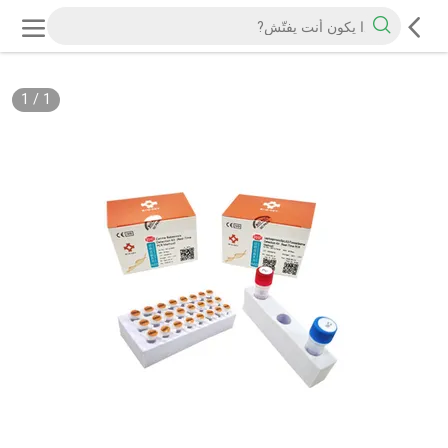
1
/
1