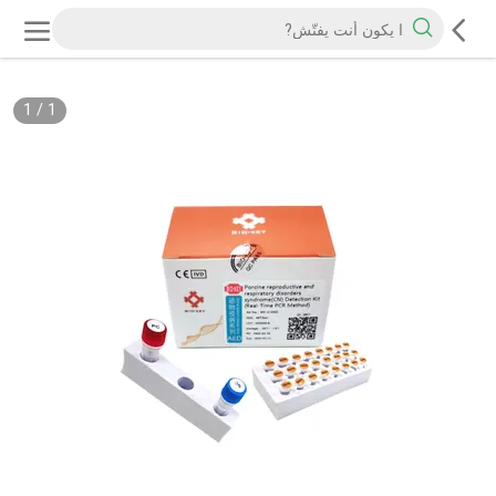
1
/
1