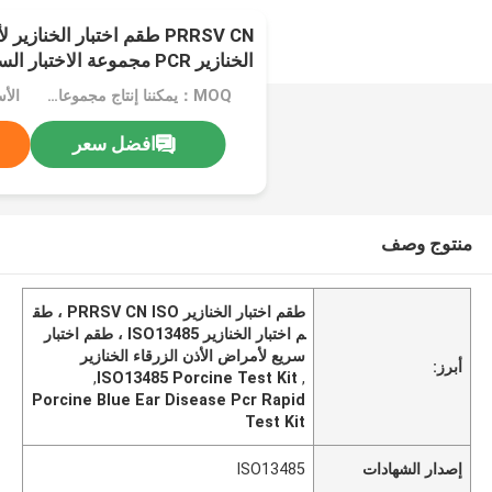
PRRSV CN طقم اختبار الخناز
الخنازير PCR مجموعة الاختبار السريع
MOQ：يمكننا إنتاج مجموعات الكشف السائلة والمجففة بالتجميد
الأس
افضل سعر
منتوج وصف
طقم اختبار الخنازير PRRSV CN ISO ، طق
م اختبار الخنازير ISO13485 ، طقم اختبار
سريع لأمراض الأذن الزرقاء الخنازير
أبرز:
,
ISO13485 Porcine Test Kit
,
Porcine Blue Ear Disease Pcr Rapid
Test Kit
إصدار الشهادات
ISO13485