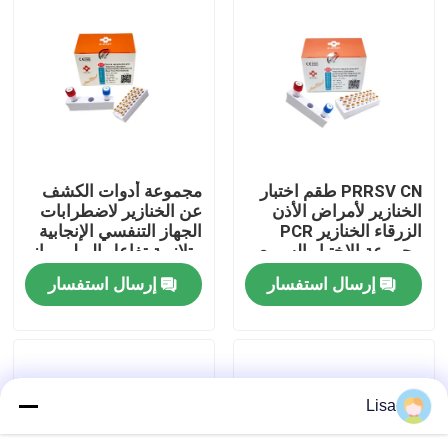
عرض الواقع الافتراضي
معلومات عنا
جولة في المعمل
PRRSV CN طقم اختبار
مجموعة أدوات الكشف
الخنازير لأمراض الأذن
عن الخنازير لاضطرابات
الزرقاء الخنازير PCR
الجهاز التنفسي الإنجابية
مراقبة الجودة
مجموعة الاختبار السريع
متلازمة تفاعل البوليميراز
المتسلسل في الوقت
إرسال استفسار
إرسال استفسار
الحقيقي
اتصل بنا
أخبار
Lisa
حالات