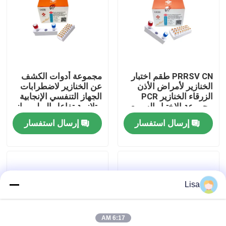
عرض الواقع الافتراضي
معلومات عنا
PRRSV CN طقم اختبار
مجموعة أدوات الكشف
الخنازير لأمراض الأذن
عن الخنازير لاضطرابات
جولة في المعمل
الزرقاء الخنازير PCR
الجهاز التنفسي الإنجابية
مجموعة الاختبار السريع
متلازمة تفاعل البوليميراز
المتسلسل في الوقت
إرسال استفسار
إرسال استفسار
مراقبة الجودة
الحقيقي
اتصل بنا
Lisa
أخبار
6:17 AM
حالات