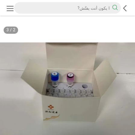
3
/
2