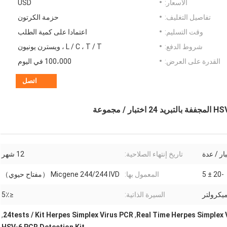
الأسعار:
USD
تفاصيل التغليف:
حزمة الكرتون
وقت التسليم:
اعتمادا على كمية الطلب
شروط الدفع:
L / C ، T / T ، ويسترن يونيون
القدرة على العرض:
100،000 في اليوم
اتصل
تاريخ إنتهاء الصلاحية:
12 شهر
-20 ± 5
المعمول بها:
Micgene 244/244 IVD （مفتاح حيوي）
السيرة الذاتية:
≤5٪
,
24tests / Kit Herpes Simplex Virus PCR
,
Real Time Herpes Simplex 