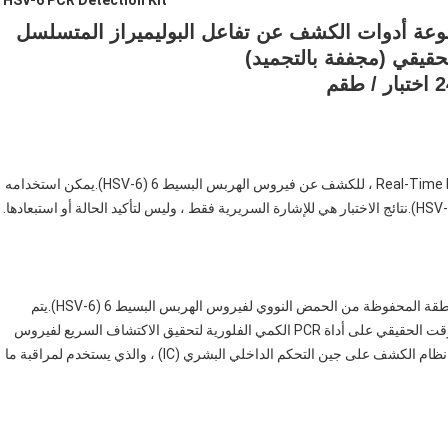
HSV-6 PCR Detection Kit
هربس البسيط 6 (HSV-6) مجموعة أدوات الكشف عن تفاعل البوليميراز المتسلسل
قيقي (مجففة بالتجميد)
تستخدم هذه المجموعة ، التي تعتمد تقنية Real-Time PCR-Fluorescence ، للكشف عن فيروس الهربس البسيط 6 (HSV-6).يمكن استخدامه
تم تصميم البادئات المحددة وتحقيقات الفلورسنت المحددة للمنطقة المحفوظة من الحمض النووي لفيروس الهربس البسيط 6 (HSV-6).يتم
تطبيق محلول تفاعل PCR وتقنية الكشف الكمي لـ PCR في الوقت الحقيقي على أداة PCR الكمي الفلورية لتحقيق الاكتشاف السريع لفيروس
الهربس البسيط 6 (HSV-6) من خلال تغيير إشارة التألق.يحتوي نظام الكشف على جين التحكم الداخلي البشري (IC) ، والذي يستخدم لمراقبة ما