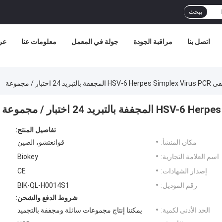
يبحث
اتصل بنا
مراقبة الجودة
جولة في المعمل
معلومات عنا
عر
 اختبار / مجموعة
تفاصيل المنتج:
مكان المنشأ:
قوانغتشو، الصين
اسم العلامة التجارية:
Biokey
إصدار الشهادات:
CE
رقم الموديل:
BIK-QL-H0014S1
شروط الدفع والشحن:
الحد الأدنى لكمية:
يمكننا إنتاج مجموعات سائلة ومجففة بالتجميد