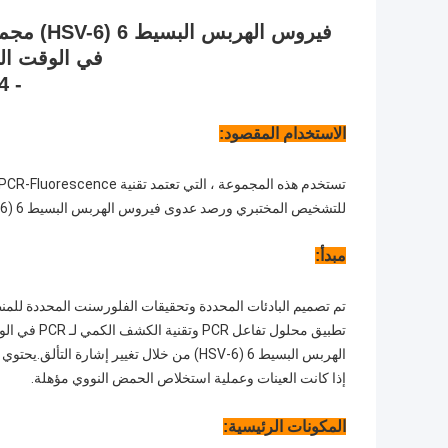
فيروس ال
في الوقت الح
- 24 اختبار / طقم
الاستخدام المقصود:
للتشخيص المختبري ورصد عدوى فيروس الهربس البسيط 6 (HSV-6).نتائج الاختبار هي للإشارة السريرية فقط ، وليس لتأكيد الحالة أو استبعادها.
مبدأ:
إذا كانت العينات وعملية استخلاص الحمض النووي مؤهلة.
المكونات الرئيسية: