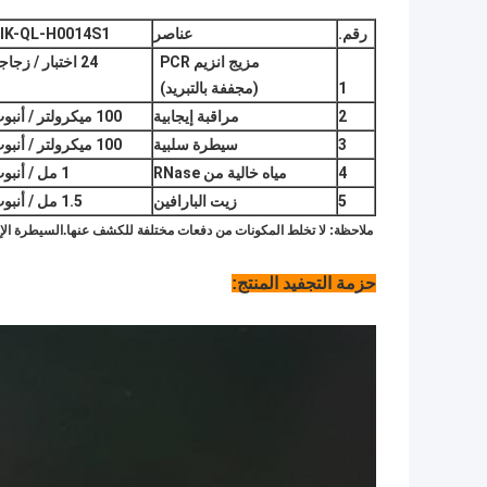
رقم.
عناصر
IK-QL-H0014S1
مزيج انزيم PCR
24 اختبار / زجاجة
1
(مجففة بالتبريد)
2
مراقبة إيجابية
100 ميكرولتر / أنبوب
3
سيطرة سلبية
100 ميكرولتر / أنبوب
4
مياه خالية من RNase
1 مل / أنبوب
5
زيت البارافين
1.5 مل / أنبوب
ملاحظة: لا تخلط المكونات من دفعات مختلفة للكشف عنها.السيطرة الإي
حزمة التجفيد المنتج: