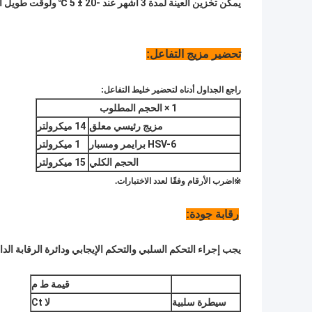
يمكن تخزين العينة لمدة 3 أشهر عند -20 ± 5 ℃ ولوقت طويل أقل من -70 ℃.
تحضير مزيج التفاعل:
راجع الجداول أدناه لتحضير خليط التفاعل:
1 × الحجم المطلوب
مزيج رئيسي معلق
14 ميكرولتر
HSV-6 برايمر ومسبار
1 ميكرولتر
الحجم الكلي
15 ميكرولتر
※
اضرب الأرقام وفقًا لعدد الاختبارات.
رقابة جودة:
يجب إجراء التحكم السلبي والتحكم الإيجابي ودائرة الرقابة الداخ
قيمة ط م
سيطرة سلبية
لا Ct