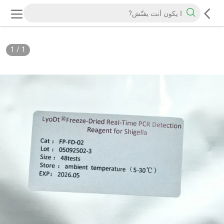
1
/
1