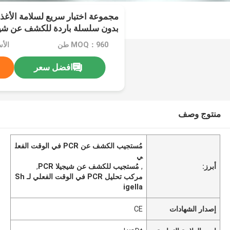
مجموعة اختبار سريع لسلامة الأغذي
في الوقت الحقيقي
MOQ：960 طن
الأس
افضل سعر
منتوج وصف
مُستجيب الكشف عن PCR في الوقت الفعل
ي
أبرز:
,
مُستجيب للكشف عن شيجيلا PCR
,
مركب تحليل PCR في الوقت الفعلي لـ Sh
igella
إصدار الشهادات
CE