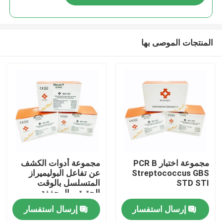
المنتجات الموصى بها
مسكن
مجموعة اختبار PCR B
مجموعة أدوات الكشف
Streptococcus GBS
عن تفاعل البوليميراز
STD STI
المتسلسل بالوقت
منتجات
الحقيقي المجففة
بالتجميد النيسرية
إرسال استفسار
إرسال استفسار
السيلانية NG 96 اختبار /
أشرطة فيديو