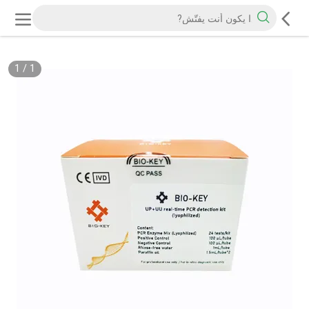
1
/
1