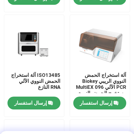
عرض الواقع الافتراضي
معلومات عنا
جولة في المعمل
مراقبة الجودة
آلة استخراج الحمض
ISO13485 آلة استخراج
النووي الريبي Biokey
الحمض النووي الآلي
PCR الآلي MultiEX 096
RNA النازع
اتصل بنا
مستخرج الحمض النووي
إرسال استفسار
إرسال استفسار
أخبار
حالات