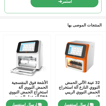
استمر
المنتجات الموصى بها
مسكن
32 عينة الآلي الحمض
الأشعة فوق البنفسجية
النووي النازع آلة استخراج
الحمض النووي آلة
منتجات
الحمض النووي الريبي
استخراج الحمض النووي
الفيروسي
RNA آلة عزل الحمض
النووي CE
إرسال استفسار
إرسال استفسار
أشرطة فيديو