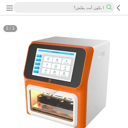
2
/
2